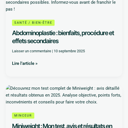
bienfaits,
procédure
et
effets
SANTÉ / BIEN-ÊTRE
secondaires
Abdominoplastie : bienfaits, procédure et
effets secondaires
Laisser un commentaire
|
10 septembre 2025
Lire l’article »
Miniweight
:
Mon
test,
avis
MINCEUR
et
Miniweight : Mon test, avis et résultats en