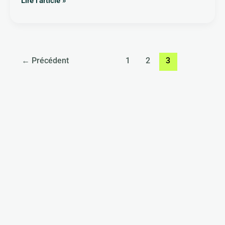
Lire l’article »
←
Précédent
1
2
3