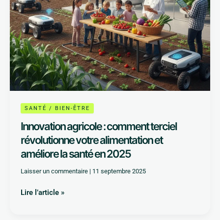
améliore
la
santé
en
2025
SANTÉ / BIEN-ÊTRE
Innovation agricole : comment terciel
révolutionne votre alimentation et
améliore la santé en 2025
Laisser un commentaire
|
11 septembre 2025
Lire l’article »