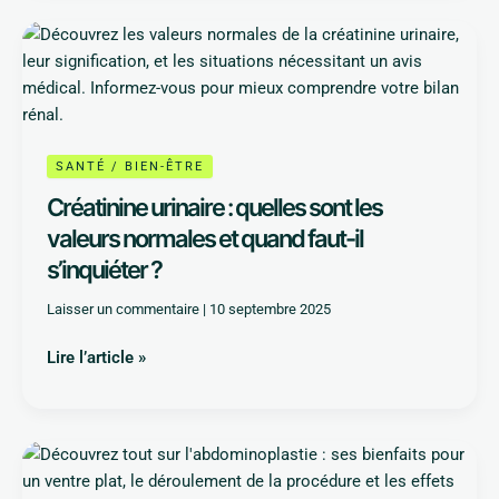
Créatinine
urinaire
:
quelles
sont
les
SANTÉ / BIEN-ÊTRE
valeurs
Créatinine urinaire : quelles sont les
normales
valeurs normales et quand faut-il
et
s’inquiéter ?
quand
faut-
Laisser un commentaire
|
10 septembre 2025
il
s’inquiéter
Lire l’article »
?
Abdominoplastie
: