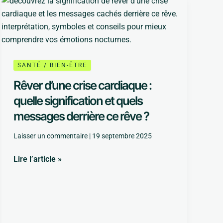
Rêver
d’une
crise
cardiaque
:
quelle
SANTÉ / BIEN-ÊTRE
signification
Rêver d’une crise cardiaque :
et
quelle signification et quels
quels
messages derrière ce rêve ?
messages
derrière
Laisser un commentaire
|
19 septembre 2025
ce
rêve
Lire l’article »
?