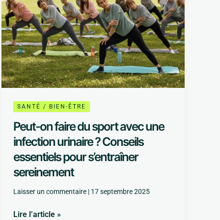
urinaire
?
Conseils
essentiels
pour
s’entraîner
sereinement
SANTÉ / BIEN-ÊTRE
Peut-on faire du sport avec une
infection urinaire ? Conseils
essentiels pour s’entraîner
sereinement
Laisser un commentaire
|
17 septembre 2025
Lire l’article »