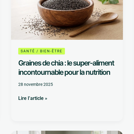
:
le
super-
aliment
incontournable
pour
la
SANTÉ / BIEN-ÊTRE
nutrition
Graines de chia : le super-aliment
incontournable pour la nutrition
28 novembre 2025
Lire l’article »