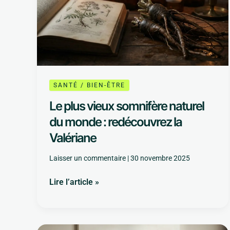
somnifère
naturel
du
monde
:
redécouvrez
SANTÉ / BIEN-ÊTRE
la
Valériane
Le plus vieux somnifère naturel
du monde : redécouvrez la
Valériane
Laisser un commentaire
|
30 novembre 2025
Lire l’article »