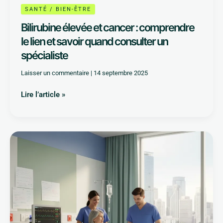
SANTÉ / BIEN-ÊTRE
Bilirubine élevée et cancer : comprendre
le lien et savoir quand consulter un
spécialiste
Laisser un commentaire
|
14 septembre 2025
Lire l’article »
Opération
du
canal
lombaire
étroit
:
comprendre
les