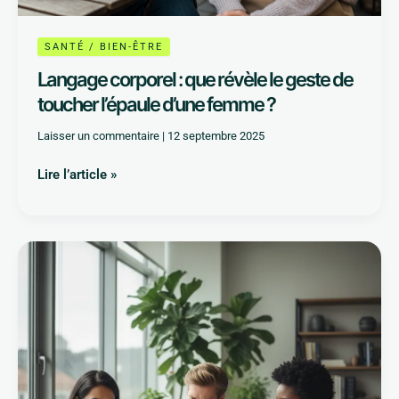
SANTÉ / BIEN-ÊTRE
Langage corporel : que révèle le geste de
toucher l’épaule d’une femme ?
Laisser un commentaire
|
12 septembre 2025
Lire l’article »
Testez
gratuitement
votre
risque
de
burn-
out