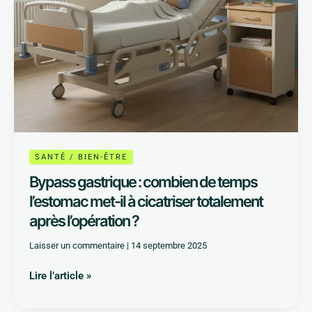
à
cicatriser
totalement
après
l’opération
?
SANTÉ / BIEN-ÊTRE
Bypass gastrique : combien de temps
l’estomac met-il à cicatriser totalement
après l’opération ?
Laisser un commentaire
|
14 septembre 2025
Lire l’article »