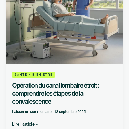
étapes
de
la
convalescence
SANTÉ / BIEN-ÊTRE
Opération du canal lombaire étroit :
comprendre les étapes de la
convalescence
Laisser un commentaire
|
13 septembre 2025
Lire l’article »