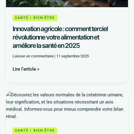
SANTÉ / BIEN-ÊTRE
Innovation agricole : comment terciel
révolutionne votre alimentation et
améliore la santé en 2025
Laisser un commentaire
|
11 septembre 2025
Lire l’article »
Créatinine
urinaire
:
quelles
sont
les
SANTÉ / BIEN-ÊTRE