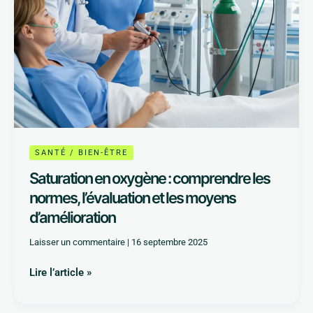
les
moyens
d’amélioration
SANTÉ / BIEN-ÊTRE
Saturation en oxygène : comprendre les
normes, l’évaluation et les moyens
d’amélioration
Laisser un commentaire
|
16 septembre 2025
Lire l’article »