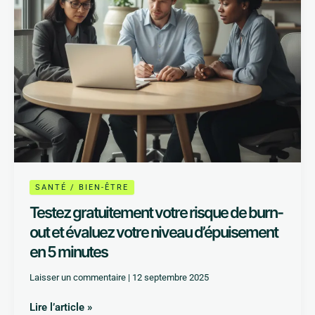
et
évaluez
votre
niveau
d’épuisement
en
5
minutes
SANTÉ / BIEN-ÊTRE
Testez gratuitement votre risque de burn-
out et évaluez votre niveau d’épuisement
en 5 minutes
Laisser un commentaire
|
12 septembre 2025
Lire l’article »