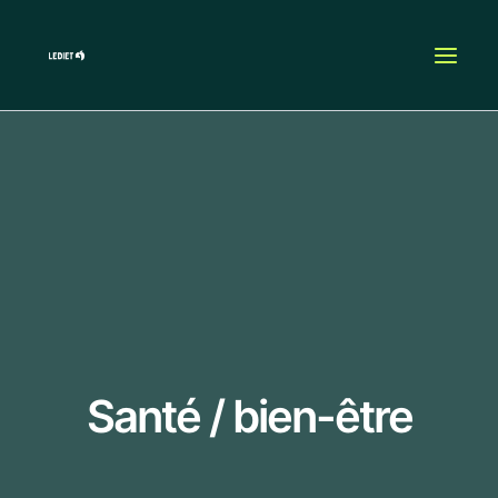
Aller
MAI
au
MEN
contenu
Santé / bien-être