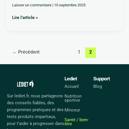
Laisser un commentaire
|
10 septembre 2025
Lire l’article »
←
Précédent
1
2
Lediet
Support
Accueil
Blog
Sur lediet.fr, nous partageons
Nutrition
sportive
des conseils fiables, des
programmes pratiques et des
Minceur
tests produits impartiaux,
Santé / bien-
pour t’aider à progresser dans
être