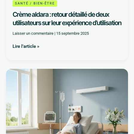
SANTÉ / BIEN-ÊTRE
Crème aldara : retour détaillé de deux
utilisateurs sur leur expérience d’utilisation
Laisser un commentaire
|
15 septembre 2025
Lire l’article »
Bypass
gastrique
:
combien
de
temps
l’estomac
met-
il