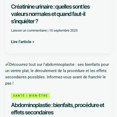
valeurs
Créatinine urinaire : quelles sont les
normales
valeurs normales et quand faut-il
et
s’inquiéter ?
quand
faut-
Laisser un commentaire
|
10 septembre 2025
il
s’inquiéter
Lire l’article »
?
Abdominoplastie
:
bienfaits,
procédure
et
effets
SANTÉ / BIEN-ÊTRE
secondaires
Abdominoplastie : bienfaits, procédure et
effets secondaires